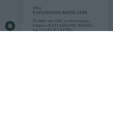
2004
ΚΑΤΣΑΜΑΝΗΣ ΦΩΤΗΣ ΑΕΒΕ
Το Μάιο του 2004, οι δύο ατομικές
εταιρίες «ΚΑΤΣΑΜΑΝΗΣ ΦΩΤΗΣ»
και «ΑΛΦΑ ΚΑΛΥΨΗ»
συγχωνεύτηκαν και δημιουργήθηκε η
εταιρεία «ΚΑΤΣΑΜΑΝΗΣ ΦΩΤΗΣ
ΑΕΒΕ» .
2008
ΣΤΕΓΑΣΗ ΣΕ ΙΔΙΩΤΙΚΟ ΧΩΡΟ
Από το 2008, η «ΚΑΤΣΑΜΑΝΗΣ
ΦΩΤΗΣ ΑΕΒΕ» στεγάζεται σε
ιδιόκτητο χώρο 1600m2 στη Γαληνού
34 στο Ηράκλειο Κρήτης. Πλέον, η
εταιρία ασχολείται με την χονδρική
πώληση εξαρτημάτων άρδευσης ,