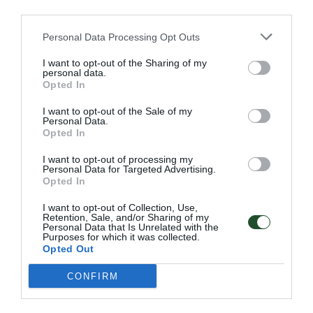
third parties.
Περιγραφή
Personal Data Processing Opt Outs
I want to opt-out of the Sharing of my
personal data.
Opted In
Οικονομική και πλαστική χειρολαβή εκτύλιξης εκτατής
I want to opt-out of the Sale of my
μεμβράνης χειρός (strech film). Είναι πολύ εύχρηστη
Personal Data.
καθώς αποφεύγουμε με αυτόν τον τρόπο την τριβή του
Opted In
χαρτονιού στα χέρια μας και πετυχαίνοντας μεγαλύτερη
ταχύτητα εκτύλιξης χωρίς εγκαύματα στα χέρια.
I want to opt-out of processing my
Personal Data for Targeted Advertising.
Opted In
I want to opt-out of Collection, Use,
Retention, Sale, and/or Sharing of my
Personal Data that Is Unrelated with the
Purposes for which it was collected.
Opted Out
Γρήγορο Μενού
Εταιρία
CONFIRM
Κατάλογος
Overview
Επικοινωνία
Πολιτική Απορρήτου