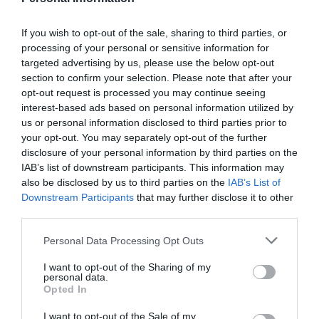
BRADAS
ΔΙΑΦΑΝΑ BRADAS
Διαβάστε
Διαβάστε
If you wish to opt-out of the sale, sharing to third parties, or
περισσότερα
περισσότερα
processing of your personal or sensitive information for
targeted advertising by us, please use the below opt-out
section to confirm your selection. Please note that after your
opt-out request is processed you may continue seeing
interest-based ads based on personal information utilized by
us or personal information disclosed to third parties prior to
your opt-out. You may separately opt-out of the further
disclosure of your personal information by third parties on the
IAB’s list of downstream participants. This information may
also be disclosed by us to third parties on the
IAB’s List of
Downstream Participants
that may further disclose it to other
third parties.
Κωδ:07.0784
Κωδ:07.0782
Personal Data Processing Opt Outs
ΔΕΜΑΤΙΚΑ
ΔΕΜΑΤΙΚΑ
I want to opt-out of the Sharing of my
150mmX3.6mm/100
160mmX2,5mm/100
personal data.
BRADAS
BRADAS
Opted In
Διαβάστε
Διαβάστε
I want to opt-out of the Sale of my