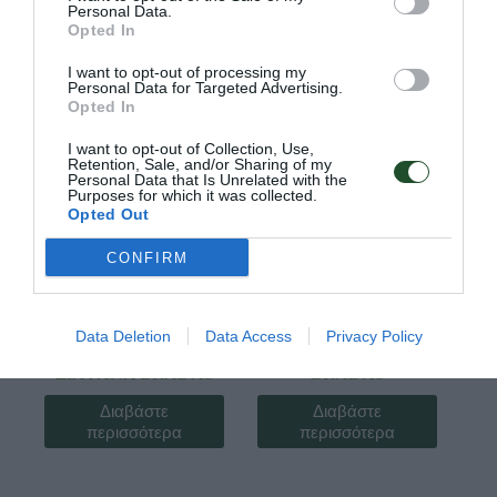
περισσότερα
περισσότερα
Personal Data.
Opted In
I want to opt-out of processing my
Personal Data for Targeted Advertising.
Opted In
I want to opt-out of Collection, Use,
Retention, Sale, and/or Sharing of my
Personal Data that Is Unrelated with the
Purposes for which it was collected.
Opted Out
CONFIRM
Κωδ:07.0802
Κωδ:07.0788
ΔΕΜΑΤΙΚΑ
ΔΕΜΑΤΙΚΑ
Data Deletion
Data Access
Privacy Policy
160mmX2.5mm/100
180mmX4,8mm/100
ΔΙΑΦΑΝΑ BRADAS
BRADAS
Διαβάστε
Διαβάστε
περισσότερα
περισσότερα