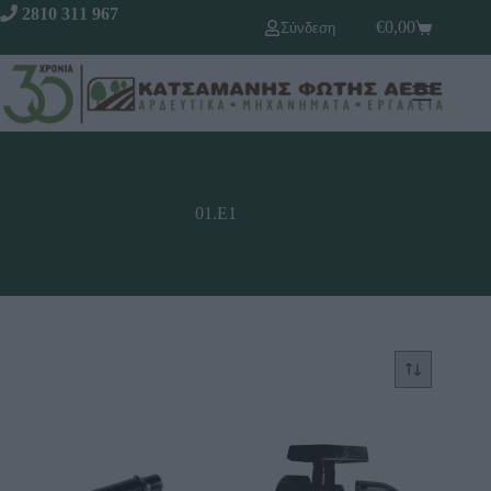
2810 311 967
€
0,00
Σύνδεση
01.Ε1