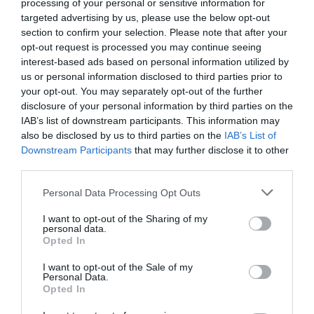
processing of your personal or sensitive information for
περισσότερα
περισσότερα
targeted advertising by us, please use the below opt-out
section to confirm your selection. Please note that after your
opt-out request is processed you may continue seeing
interest-based ads based on personal information utilized by
us or personal information disclosed to third parties prior to
your opt-out. You may separately opt-out of the further
disclosure of your personal information by third parties on the
IAB’s list of downstream participants. This information may
also be disclosed by us to third parties on the
IAB’s List of
Downstream Participants
that may further disclose it to other
third parties.
Κωδ:01.0137
Κωδ:01.2109
Personal Data Processing Opt Outs
ΒΑΝΝΑ ΠΛΑΣΤΙΚΗ
ΒΑΝΝΑ ΠΛΑΣΤΙΚΗ
I want to opt-out of the Sharing of my
11/2 Θ-Θ
11/4 Α-Θ
personal data.
Opted In
Διαβάστε
Διαβάστε
περισσότερα
περισσότερα
I want to opt-out of the Sale of my
Personal Data.
Opted In