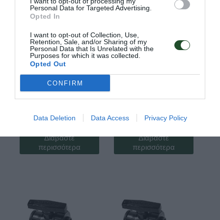
I want to opt-out of processing my
Personal Data for Targeted Advertising.
Opted In
I want to opt-out of Collection, Use,
Retention, Sale, and/or Sharing of my
Personal Data that Is Unrelated with the
Purposes for which it was collected.
Opted Out
CONFIRM
Κωδ:01.2108
Κωδ:01.0138
ΒΑΝΝΑ ΠΛΑΣΤΙΚΗ
ΒΑΝΝΑ ΠΛΑΣΤΙΚΗ
Data Deletion
Data Access
Privacy Policy
11/4 Θ-Θ
2 Α-Θ
Διαβάστε
Διαβάστε
περισσότερα
περισσότερα