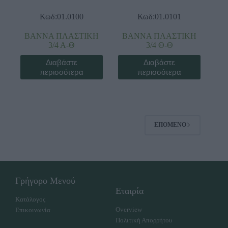
Κωδ:01.0100
Κωδ:01.0101
ΒΑΝΝΑ ΠΛΑΣΤΙΚΗ
ΒΑΝΝΑ ΠΛΑΣΤΙΚΗ
3/4 Α-Θ
3/4 Θ-Θ
Διαβάστε
Διαβάστε
περισσότερα
περισσότερα
ΕΠΌΜΕΝΟ
Γρήγορο Μενού
Εταιρία
Κατάλογος
Overview
Επικοινωνία
Πολιτική Απορρήτου