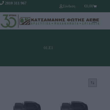
2810 311 967
€
0,00
Σύνδεση
01.Ε1