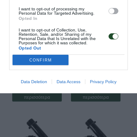
I want to opt-out of processing my
Personal Data for Targeted Advertising.
Opted In
I want to opt-out of Collection, Use,
Retention, Sale, and/or Sharing of my
Personal Data that Is Unrelated with the
Purposes for which it was collected.
Opted Out
CONFIRM
Κωδ:01.0979
Κωδ:01.0978
ΦΙΛΤΡΟ ΓΡΑΜ.
ΦΙΛΤΡΟ ΓΡΑΜ.
ΔΙΣΚΩΝ 2 ΡΕ
ΔΙΣΚΩΝ 11/2 ΡΕ
Data Deletion
Data Access
Privacy Policy
Διαβάστε
Διαβάστε
περισσότερα
περισσότερα