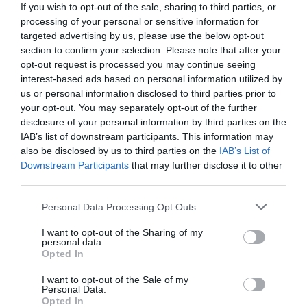
Διαβάστε
Διαβάστε
If you wish to opt-out of the sale, sharing to third parties, or
περισσότερα
περισσότερα
processing of your personal or sensitive information for
targeted advertising by us, please use the below opt-out
section to confirm your selection. Please note that after your
opt-out request is processed you may continue seeing
interest-based ads based on personal information utilized by
us or personal information disclosed to third parties prior to
your opt-out. You may separately opt-out of the further
disclosure of your personal information by third parties on the
IAB’s list of downstream participants. This information may
also be disclosed by us to third parties on the
IAB’s List of
Downstream Participants
that may further disclose it to other
third parties.
Κωδ:01.0966
Κωδ:01.0965
Personal Data Processing Opt Outs
ΦΙΛΤΡΟ ΓΡΑΜ. 11/2
ΦΙΛΤΡΟ ΓΡΑΜ. 11/4
I want to opt-out of the Sharing of my
ΡΕ ΤΕΧΝ/ΣΤΙΚ
ΡΕ ΤΕΧΝ/ΣΤΙΚ
personal data.
Opted In
Διαβάστε
Διαβάστε
περισσότερα
περισσότερα
I want to opt-out of the Sale of my
Personal Data.
Opted In