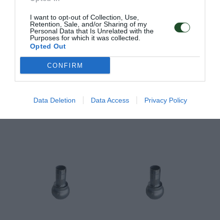
I want to opt-out of Collection, Use,
Retention, Sale, and/or Sharing of my
Personal Data that Is Unrelated with the
Purposes for which it was collected.
Opted Out
Κωδ:03.0110
Κωδ:03.0112
CONFIRM
ΑΡΣ.ΕΠ/ΜΙΟ ΜΕ
ΑΚΡ.Φ70Χ1
ΑΡΣ.ΕΠ/ΜΙΟ ΜΕ
ΑΚΡ.Φ70Χ11/2
Data Deletion
Data Access
Privacy Policy
Διαβάστε
Διαβάστε
περισσότερα
περισσότερα