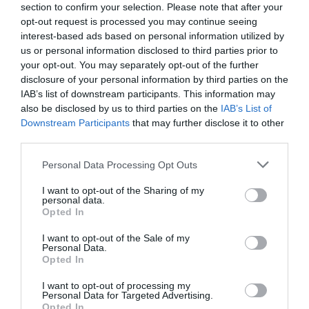
section to confirm your selection. Please note that after your
opt-out request is processed you may continue seeing
interest-based ads based on personal information utilized by
us or personal information disclosed to third parties prior to
your opt-out. You may separately opt-out of the further
disclosure of your personal information by third parties on the
IAB’s list of downstream participants. This information may
also be disclosed by us to third parties on the
IAB’s List of
Downstream Participants
that may further disclose it to other
Κωδ:03.0070
Κωδ:03.0071
third parties.
ΑΡΠΑΓΗ Φ 70
ΑΡΠΑΓΗ Φ 89
Personal Data Processing Opt Outs
Διαβάστε
Διαβάστε
I want to opt-out of the Sharing of my
περισσότερα
περισσότερα
personal data.
Opted In
I want to opt-out of the Sale of my
SOLD OUT
Personal Data.
Opted In
I want to opt-out of processing my
Personal Data for Targeted Advertising.
Opted In