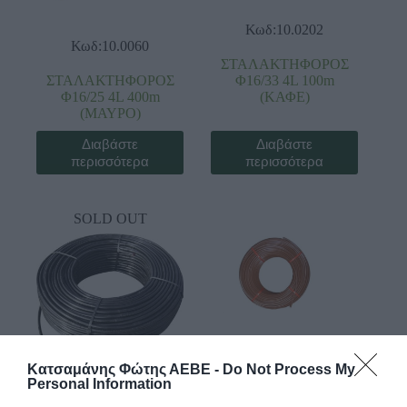
Κωδ:10.0202
Κωδ:10.0060
ΣΤΑΛΑΚΤΗΦΟΡΟΣ
ΣΤΑΛΑΚΤΗΦΟΡΟΣ
Φ16/33 4L 100m
Φ16/25 4L 400m
(ΚΑΦΕ)
(ΜΑΥΡΟ)
Διαβάστε
Διαβάστε
περισσότερα
περισσότερα
SOLD OUT
Κατσαμάνης Φώτης ΑΕΒΕ -
Do Not Process My
Personal Information
Κωδ:10.0157