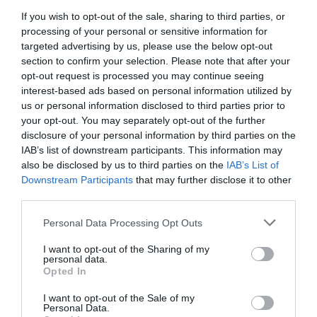
Κωδ:10.0013
If you wish to opt-out of the sale, sharing to third parties, or
ΣΤΑΛΑΚΤΗΦΟΡΟΣ
processing of your personal or sensitive information for
ΣΤΑΛΑΚΤΗΦΟΡΟΣ
Φ16/33 4L 400m
Φ16/33 4L 100m
(ΚΑΦΕ)
targeted advertising by us, please use the below opt-out
(ΜΑΥΡΟ)
section to confirm your selection. Please note that after your
opt-out request is processed you may continue seeing
Διαβάστε
Διαβάστε
interest-based ads based on personal information utilized by
περισσότερα
περισσότερα
us or personal information disclosed to third parties prior to
your opt-out. You may separately opt-out of the further
disclosure of your personal information by third parties on the
IAB’s list of downstream participants. This information may
also be disclosed by us to third parties on the
IAB’s List of
Downstream Participants
that may further disclose it to other
third parties.
Personal Data Processing Opt Outs
I want to opt-out of the Sharing of my
personal data.
Opted In
Κωδ:10.0054
Κωδ:10.0064
I want to opt-out of the Sale of my
ΣΤΑΛΑΚΤΗΦΟΡΟΣ
ΣΤΑΛΑΚΤΗΦΟΡΟΣ
Personal Data.