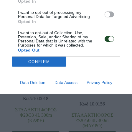
Φ16/33 4L 400m
Φ20/33 4L 100m (
Opted In
(ΜΑΥΡΟ)
ΚΑΦΕ)
I want to opt-out of processing my
Διαβάστε
Διαβάστε
Personal Data for Targeted Advertising.
περισσότερα
περισσότερα
Opted In
I want to opt-out of Collection, Use,
Retention, Sale, and/or Sharing of my
SOLD OUT
Personal Data that Is Unrelated with the
Purposes for which it was collected.
Opted Out
CONFIRM
Data Deletion
Data Access
Privacy Policy
Κωδ:10.0018
Κωδ:10.0156
ΣΤΑΛΑΚΤΗΦΟΡΟΣ
Φ20/33 4L 300m
ΣΤΑΛΑΚΤΗΦΟΡΟΣ
(ΚΑΦΕ)
Φ20/50 4L 300m
(ΜΑΥΡΟ)