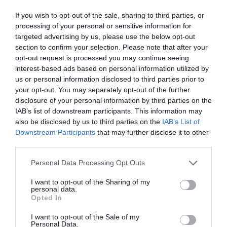
ΚΟΝΣΕΡΒΑ ΓΑΤΑΣ
ΚΟΝΣΕΡΒΑ ΣΚΥΛΟΥ
If you wish to opt-out of the sale, sharing to third parties, or
410gr ΨΑΡΙ
410gr ΜΟΣΧΑΡΙ
processing of your personal or sensitive information for
Διαβάστε
Διαβάστε
targeted advertising by us, please use the below opt-out
περισσότερα
περισσότερα
section to confirm your selection. Please note that after your
opt-out request is processed you may continue seeing
interest-based ads based on personal information utilized by
us or personal information disclosed to third parties prior to
your opt-out. You may separately opt-out of the further
disclosure of your personal information by third parties on the
IAB’s list of downstream participants. This information may
also be disclosed by us to third parties on the
IAB’s List of
Downstream Participants
that may further disclose it to other
third parties.
Personal Data Processing Opt Outs
Κωδ:80.0050
Κωδ:80.0051
I want to opt-out of the Sharing of my
personal data.
ΚΟΝΣΕΡΒΑ ΣΚΥΛΟΥ
ΚΟΝΣΕΡΒΑ ΣΚΥΛΟΥ
Opted In
1250gr ΚΟΤΟΠΟΥΛΟ
1250gr ΜΟΣΧΑΡΙ
I want to opt-out of the Sale of my
Διαβάστε
Διαβάστε
Personal Data.