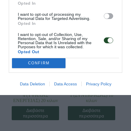
περισσότερα
περισσότερα
Opted In
I want to opt-out of processing my
Personal Data for Targeted Advertising.
Opted In
I want to opt-out of Collection, Use,
Retention, Sale, and/or Sharing of my
Personal Data that Is Unrelated with the
Purposes for which it was collected.
Opted Out
CONFIRM
Κωδ:80.0002
Κωδ:80.0004
Data Deletion
Data Access
Privacy Policy
ΣΚΥΛΟΤΡΟΦΗ DOG
ΣΚΥΛΟΤΡΟΦΗ DOG
4 (ΥΨΗΛΗΣ
1 (ΣΥΝΤΗΡΗΣΗΣ) 10
ΕΝΕΡΓΕΙΑΣ) 20 κιλων
κιλων
Διαβάστε
Διαβάστε
περισσότερα
περισσότερα