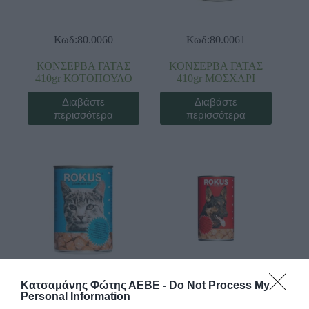
Κωδ:80.0060
Κωδ:80.0061
ΚΟΝΣΕΡΒΑ ΓΑΤΑΣ
ΚΟΝΣΕΡΒΑ ΓΑΤΑΣ
410gr ΚΟΤΟΠΟΥΛΟ
410gr ΜΟΣΧΑΡΙ
Διαβάστε
Διαβάστε
περισσότερα
περισσότερα
Κατσαμάνης Φώτης ΑΕΒΕ -
Do Not Process My
Κωδ:80.0062
Κωδ:80.0052
Personal Information