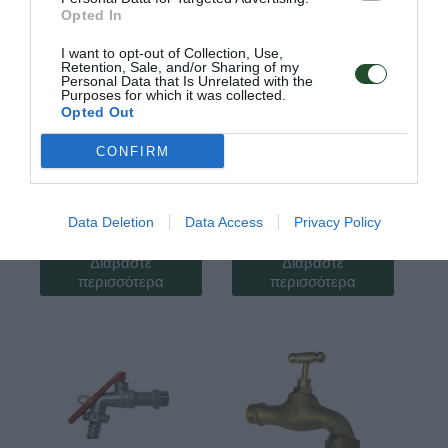
Opted In
I want to opt-out of Collection, Use,
Retention, Sale, and/or Sharing of my
Personal Data that Is Unrelated with the
Purposes for which it was collected.
Opted Out
CONFIRM
Κωδ:04.0094
Κωδ:04.0093
ΒΡΥΣΗ 1/2
ΒΡΥΣΗ 1/2 ΔΙΠΛΗΣ
Data Deletion
Data Access
Privacy Policy
ΔΙΑΚΟΣΜΗΤΙΚΗ
ΠΑΡΟΧΗΣ
Διαβάστε
Διαβάστε
περισσότερα
περισσότερα