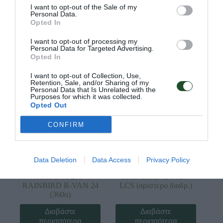
I want to opt-out of the Sale of my
Διαβάστε
Διαβάστε
Personal Data.
περισσότερα
περισσότερα
Opted In
I want to opt-out of processing my
Personal Data for Targeted Advertising.
SOLD OUT
Opted In
I want to opt-out of Collection, Use,
Retention, Sale, and/or Sharing of my
Personal Data that Is Unrelated with the
Purposes for which it was collected.
Opted Out
CONFIRM
Κωδ:18.0824
Κωδ:18.0823
Data Deletion
Data Access
Privacy Policy
ΑΚΡΟΦΥΣΙΟ
ΑΚΡΟΦΥΣΙΟ
RAINBIRD R-VAN-
RAINBIRD R-VAN 24
LCS (αριστερο διαδρ.)
(360ο)
Διαβάστε
Διαβάστε
περισσότερα
περισσότερα