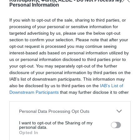
RAINBIRD R-VAN 14
RAINBIRD R-VAN 14
Personal Information
(360o)
(45ο -270ο)
Διαβάστε
Διαβάστε
If you wish to opt-out of the sale, sharing to third parties, or
περισσότερα
περισσότερα
processing of your personal or sensitive information for
targeted advertising by us, please use the below opt-out
section to confirm your selection. Please note that after your
SOLD OUT
opt-out request is processed you may continue seeing
interest-based ads based on personal information utilized by
us or personal information disclosed to third parties prior to
your opt-out. You may separately opt-out of the further
disclosure of your personal information by third parties on the
IAB’s list of downstream participants. This information may
also be disclosed by us to third parties on the
IAB’s List of
Downstream Participants
that may further disclose it to other
third parties.
Κωδ:18.0828
Personal Data Processing Opt Outs
Κωδ:18.0821
ΑΚΡΟΦΥΣΙΟ
I want to opt-out of the Sharing of my
RAINBIRD R-VAN 18
ΑΚΡΟΦΥΣΙΟ
personal data.
(360o)
RAINBIRD R-VAN 18
Opted In
(45ο -270ο)