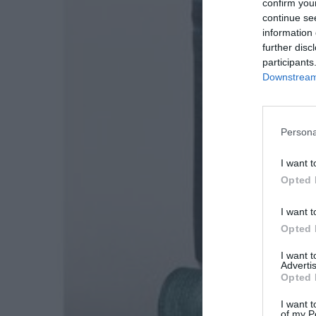
confirm you
continue se
information 
further disc
participants
Downstream 
Persona
I want t
Opted 
I want t
Opted 
I want 
Advertis
Opted 
I want t
of my P