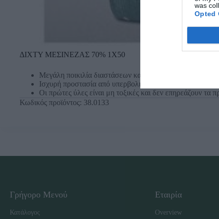
was col
Opted 
ΔΙΧΤΥ ΜΕΣΙΝΕΖΑΣ 70% 1Χ50
Μεγάλη ποικιλία διαστάσεων και ποσοστών σκίασης
Ισχυρή προστασία από υπερβολική ζέστη και υπεριώδη α
Οι πρώτες ύλες είναι μη τοξικές και δεν επηρεάζουν τα 
Κωδικός προϊόντος:
38.0133
Γρήγορο Μενού
Εταιρία
Κατάλογος
Overview