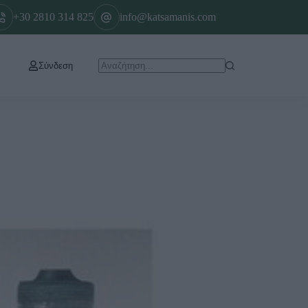
+30 2810 314 825
info@katsamanis.com
Σύνδεση