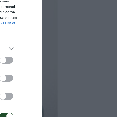
ou may
 personal
out of the
 downstream
B’s List of