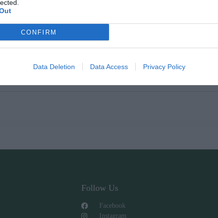
lected.
Out
CONFIRM
 Είναι εξοπλισμένο με λάστιχο σιλικόνης ειδικό για τρόφιμα. Το υλι
Data Deletion
Data Access
Privacy Policy
Follow Us
Facebook
Instagram