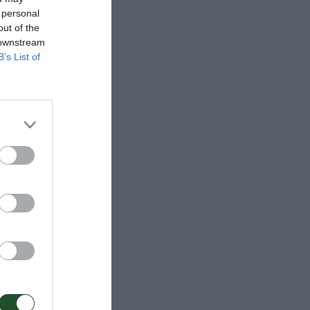
 personal
out of the
 downstream
B’s List of