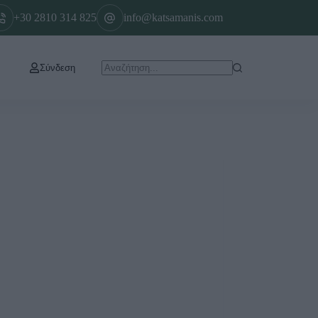
+30 2810 314 825
info@katsamanis.com
Σύνδεση