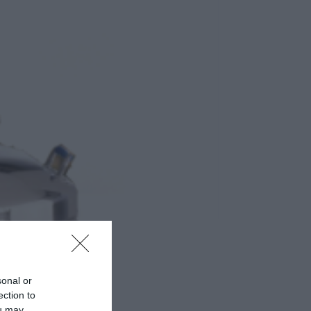
sonal or
ection to
ou may