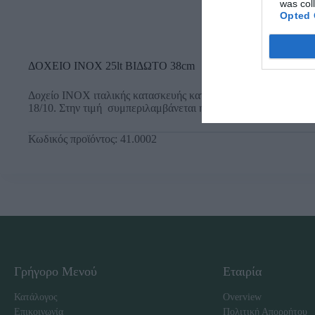
was col
Opted 
ΔΟΧΕΙΟ ΙΝΟΧ 25lt ΒΙΔΩΤΟ 38cm
Δοχείο ΙΝΟΧ ιταλικής κατασκευής κατάλληλο για υγρά τρόφιμα.
18/10. Στην τιμή συμπεριλαμβάνεται η αντίστοιχη κάνουλα.
Κωδικός προϊόντος:
41.0002
Γρήγορο Μενού
Εταιρία
Κατάλογος
Overview
Επικοινωνία
Πολιτική Απορρήτου