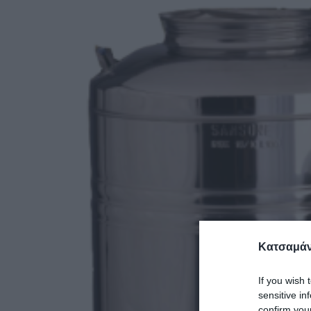
Κατσαμάν
If you wish 
sensitive in
confirm you