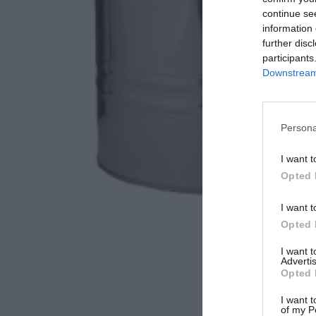
continue se
information 
further disc
participants
Downstream 
Persona
I want t
Opted 
I want t
Opted 
I want 
Advertis
Opted 
I want t
of my P