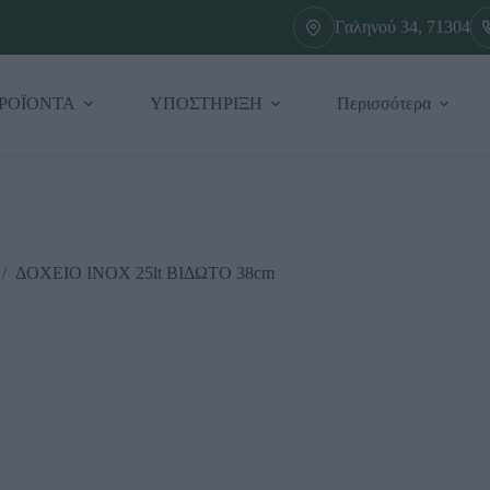
Γαληνού 34, 71304
ΡΟΪΟΝΤΑ
ΥΠΟΣΤΗΡΙΞΗ
Περισσότερα
/
ΔΟΧΕΙΟ ΙΝΟΧ 25lt ΒΙΔΩΤΟ 38cm