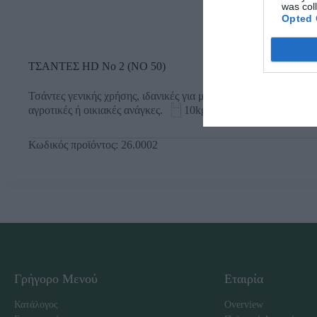
was col
Opted 
ΤΣΑΝΤΕΣ HD Νο 2 (ΝΟ 50)
Τσάντες γενικής χρήσης, ιδανικές για μεταφορά και αποθήκευσ
αγροτικές ή οικιακές ανάγκες.
10kg
Κωδικός προϊόντος:
26.0002
Γρήγορο Μενού
Εταιρία
Κατάλογος
Overview