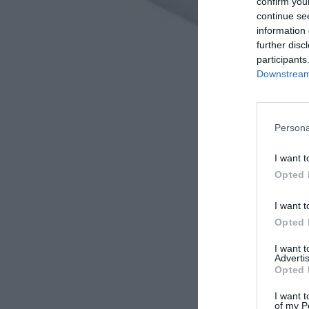
confirm you
continue se
information 
further disc
participants
Downstream 
Persona
I want t
Opted 
I want t
Opted 
I want 
Advertis
Opted 
I want t
of my P