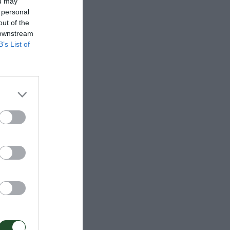
ou may
 personal
out of the
 downstream
B’s List of