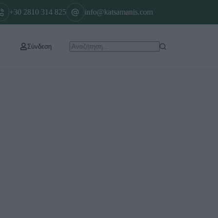
+30 2810 314 825
info@katsamanis.com
Σύνδεση